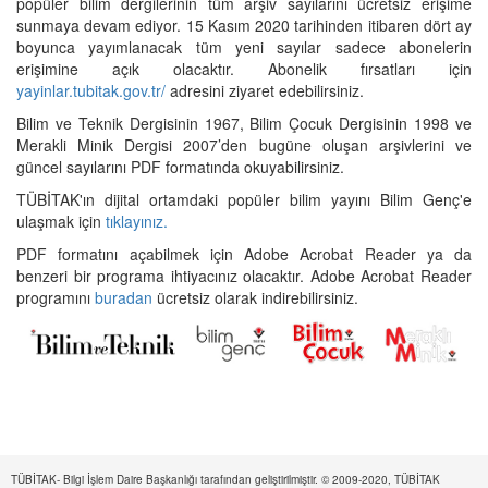
popüler bilim dergilerinin tüm arşiv sayılarını ücretsiz erişime
sunmaya devam ediyor. 15 Kasım 2020 tarihinden itibaren dört ay
boyunca yayımlanacak tüm yeni sayılar sadece abonelerin
erişimine açık olacaktır. Abonelik fırsatları için
yayinlar.tubitak.gov.tr/
adresini ziyaret edebilirsiniz.
Bilim ve Teknik Dergisinin 1967, Bilim Çocuk Dergisinin 1998 ve
Merakli Minik Dergisi 2007’den bugüne oluşan arşivlerini ve
güncel sayılarını PDF formatında okuyabilirsiniz.
TÜBİTAK'ın dijital ortamdaki popüler bilim yayını Bilim Genç'e
ulaşmak için
tıklayınız.
PDF formatını açabilmek için Adobe Acrobat Reader ya da
benzeri bir programa ihtiyacınız olacaktır. Adobe Acrobat Reader
programını
buradan
ücretsiz olarak indirebilirsiniz.
TÜBİTAK- Bilgi İşlem Daire Başkanlığı tarafından geliştirilmiştir. © 2009-2020, TÜBİTAK