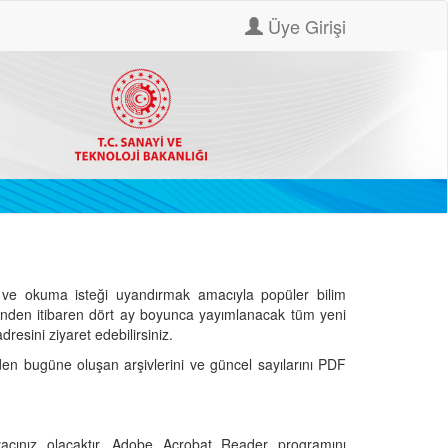
Üye Girişi
ve okuma isteği uyandırmak amacıyla popüler bilim
hinden itibaren dört ay boyunca yayımlanacak tüm yeni
dresini ziyaret edebilirsiniz.
den bugüne oluşan arşivlerini ve güncel sayılarını PDF
cınız olacaktır. Adobe Acrobat Reader programını