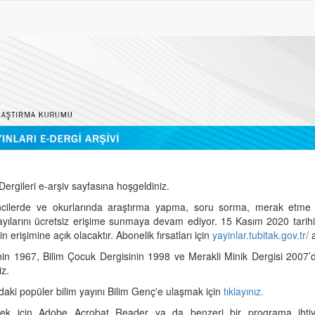
ergileri e-arşiv sayfasına hoşgeldiniz.
cilerde ve okurlarında araştırma yapma, soru sorma, merak etme 
sayılarını ücretsiz erişime sunmaya devam ediyor. 15 Kasım 2020 tari
 erişimine açık olacaktır. Abonelik fırsatları için
yayinlar.tubitak.gov.tr/
a
nin 1967, Bilim Çocuk Dergisinin 1998 ve Merakli Minik Dergisi 2007’
iz.
daki popüler bilim yayını Bilim Genç'e ulaşmak için
tıklayınız.
mek için Adobe Acrobat Reader ya da benzeri bir programa ihtiya