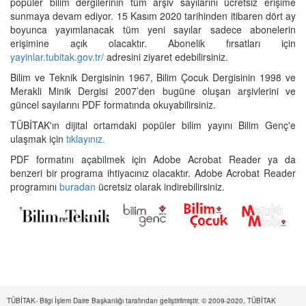
popüler bilim dergilerinin tüm arşiv sayılarını ücretsiz erişime
sunmaya devam ediyor. 15 Kasım 2020 tarihinden itibaren dört ay
boyunca yayımlanacak tüm yeni sayılar sadece abonelerin
erişimine açık olacaktır. Abonelik fırsatları için
yayinlar.tubitak.gov.tr/
adresini ziyaret edebilirsiniz.
Bilim ve Teknik Dergisinin 1967, Bilim Çocuk Dergisinin 1998 ve
Merakli Minik Dergisi 2007’den bugüne oluşan arşivlerini ve
güncel sayılarını PDF formatında okuyabilirsiniz.
TÜBİTAK'ın dijital ortamdaki popüler bilim yayını Bilim Genç'e
ulaşmak için
tıklayınız.
PDF formatını açabilmek için Adobe Acrobat Reader ya da
benzeri bir programa ihtiyacınız olacaktır. Adobe Acrobat Reader
programını
buradan
ücretsiz olarak indirebilirsiniz.
TÜBİTAK- Bilgi İşlem Daire Başkanlığı tarafından geliştirilmiştir. © 2009-2020, TÜBİTAK