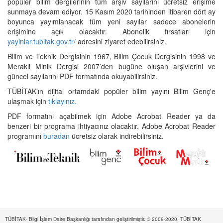
popüler bilim dergilerinin tüm arşiv sayılarını ücretsiz erişime
sunmaya devam ediyor. 15 Kasım 2020 tarihinden itibaren dört ay
boyunca yayımlanacak tüm yeni sayılar sadece abonelerin
erişimine açık olacaktır. Abonelik fırsatları için
yayinlar.tubitak.gov.tr/
adresini ziyaret edebilirsiniz.
Bilim ve Teknik Dergisinin 1967, Bilim Çocuk Dergisinin 1998 ve
Merakli Minik Dergisi 2007’den bugüne oluşan arşivlerini ve
güncel sayılarını PDF formatında okuyabilirsiniz.
TÜBİTAK'ın dijital ortamdaki popüler bilim yayını Bilim Genç'e
ulaşmak için
tıklayınız.
PDF formatını açabilmek için Adobe Acrobat Reader ya da
benzeri bir programa ihtiyacınız olacaktır. Adobe Acrobat Reader
programını
buradan
ücretsiz olarak indirebilirsiniz.
TÜBİTAK- Bilgi İşlem Daire Başkanlığı tarafından geliştirilmiştir. © 2009-2020, TÜBİTAK