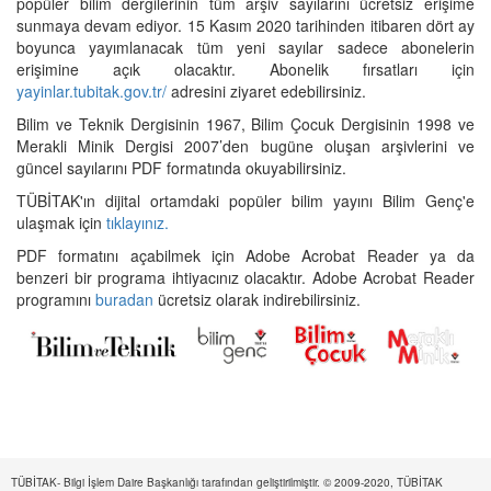
popüler bilim dergilerinin tüm arşiv sayılarını ücretsiz erişime
sunmaya devam ediyor. 15 Kasım 2020 tarihinden itibaren dört ay
boyunca yayımlanacak tüm yeni sayılar sadece abonelerin
erişimine açık olacaktır. Abonelik fırsatları için
yayinlar.tubitak.gov.tr/
adresini ziyaret edebilirsiniz.
Bilim ve Teknik Dergisinin 1967, Bilim Çocuk Dergisinin 1998 ve
Merakli Minik Dergisi 2007’den bugüne oluşan arşivlerini ve
güncel sayılarını PDF formatında okuyabilirsiniz.
TÜBİTAK'ın dijital ortamdaki popüler bilim yayını Bilim Genç'e
ulaşmak için
tıklayınız.
PDF formatını açabilmek için Adobe Acrobat Reader ya da
benzeri bir programa ihtiyacınız olacaktır. Adobe Acrobat Reader
programını
buradan
ücretsiz olarak indirebilirsiniz.
TÜBİTAK- Bilgi İşlem Daire Başkanlığı tarafından geliştirilmiştir. © 2009-2020, TÜBİTAK