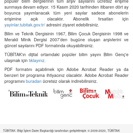
popüler bilim dergilerinin tüm arşiv sayılarını ücretsiz erişime
sunmaya devam ediyor. 15 Kasım 2020 tarihinden itibaren dört ay
boyunca yayımlanacak tüm yeni sayılar sadece abonelerin
erişimine açık olacaktır. Abonelik fırsatları için
yayinlar.tubitak.gov.tr/
adresini ziyaret edebilirsiniz.
Bilim ve Teknik Dergisinin 1967, Bilim Çocuk Dergisinin 1998 ve
Merakli Minik Dergisi 2007’den bugüne oluşan arşivlerini ve
güncel sayılarını PDF formatında okuyabilirsiniz.
TÜBİTAK'ın dijital ortamdaki popüler bilim yayını Bilim Genç'e
ulaşmak için
tıklayınız.
PDF formatını açabilmek için Adobe Acrobat Reader ya da
benzeri bir programa ihtiyacınız olacaktır. Adobe Acrobat Reader
programını
buradan
ücretsiz olarak indirebilirsiniz.
TÜBİTAK- Bilgi İşlem Daire Başkanlığı tarafından geliştirilmiştir. © 2009-2020, TÜBİTAK