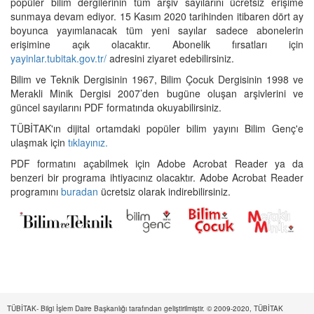
popüler bilim dergilerinin tüm arşiv sayılarını ücretsiz erişime
sunmaya devam ediyor. 15 Kasım 2020 tarihinden itibaren dört ay
boyunca yayımlanacak tüm yeni sayılar sadece abonelerin
erişimine açık olacaktır. Abonelik fırsatları için
yayinlar.tubitak.gov.tr/
adresini ziyaret edebilirsiniz.
Bilim ve Teknik Dergisinin 1967, Bilim Çocuk Dergisinin 1998 ve
Merakli Minik Dergisi 2007’den bugüne oluşan arşivlerini ve
güncel sayılarını PDF formatında okuyabilirsiniz.
TÜBİTAK'ın dijital ortamdaki popüler bilim yayını Bilim Genç'e
ulaşmak için
tıklayınız.
PDF formatını açabilmek için Adobe Acrobat Reader ya da
benzeri bir programa ihtiyacınız olacaktır. Adobe Acrobat Reader
programını
buradan
ücretsiz olarak indirebilirsiniz.
TÜBİTAK- Bilgi İşlem Daire Başkanlığı tarafından geliştirilmiştir. © 2009-2020, TÜBİTAK