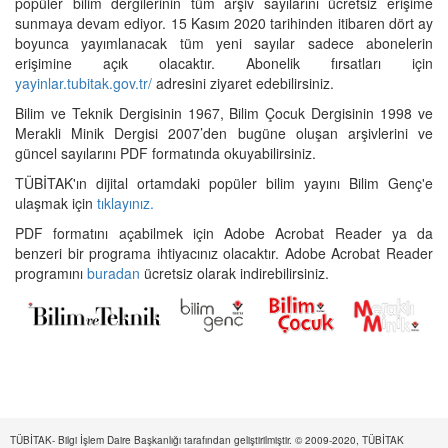
popüler bilim dergilerinin tüm arşiv sayılarını ücretsiz erişime
sunmaya devam ediyor. 15 Kasım 2020 tarihinden itibaren dört ay
boyunca yayımlanacak tüm yeni sayılar sadece abonelerin
erişimine açık olacaktır. Abonelik fırsatları için
yayinlar.tubitak.gov.tr/
adresini ziyaret edebilirsiniz.
Bilim ve Teknik Dergisinin 1967, Bilim Çocuk Dergisinin 1998 ve
Merakli Minik Dergisi 2007’den bugüne oluşan arşivlerini ve
güncel sayılarını PDF formatında okuyabilirsiniz.
TÜBİTAK'ın dijital ortamdaki popüler bilim yayını Bilim Genç'e
ulaşmak için
tıklayınız.
PDF formatını açabilmek için Adobe Acrobat Reader ya da
benzeri bir programa ihtiyacınız olacaktır. Adobe Acrobat Reader
programını
buradan
ücretsiz olarak indirebilirsiniz.
TÜBİTAK- Bilgi İşlem Daire Başkanlığı tarafından geliştirilmiştir. © 2009-2020, TÜBİTAK