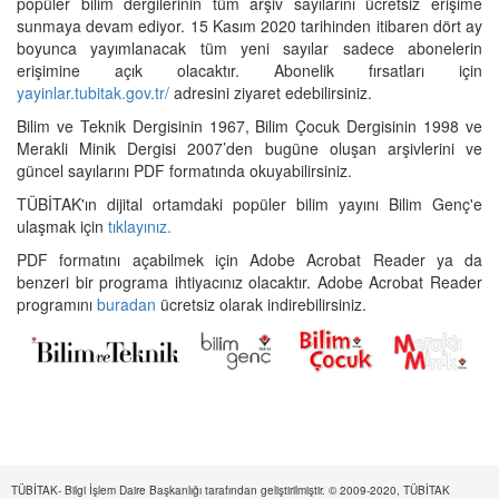
popüler bilim dergilerinin tüm arşiv sayılarını ücretsiz erişime
sunmaya devam ediyor. 15 Kasım 2020 tarihinden itibaren dört ay
boyunca yayımlanacak tüm yeni sayılar sadece abonelerin
erişimine açık olacaktır. Abonelik fırsatları için
yayinlar.tubitak.gov.tr/
adresini ziyaret edebilirsiniz.
Bilim ve Teknik Dergisinin 1967, Bilim Çocuk Dergisinin 1998 ve
Merakli Minik Dergisi 2007’den bugüne oluşan arşivlerini ve
güncel sayılarını PDF formatında okuyabilirsiniz.
TÜBİTAK'ın dijital ortamdaki popüler bilim yayını Bilim Genç'e
ulaşmak için
tıklayınız.
PDF formatını açabilmek için Adobe Acrobat Reader ya da
benzeri bir programa ihtiyacınız olacaktır. Adobe Acrobat Reader
programını
buradan
ücretsiz olarak indirebilirsiniz.
TÜBİTAK- Bilgi İşlem Daire Başkanlığı tarafından geliştirilmiştir. © 2009-2020, TÜBİTAK