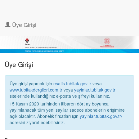
Üye Girişi
Üye Girişi
Üye girişi yapmak için
esatis.tubitak.gov.tr
veya
www.tubitakdergileri.com.tr
veya
yayinlar.tubitak.gov.tr
sitelerinde kullandığınız e-posta ve şifreyi kullanınız.
15 Kasım 2020 tarihinden itibaren dört ay boyunca
yayımlanacak tüm yeni sayılar sadece abonelerin erişimine
açık olacaktır. Abonelik fırsatları için
yayinlar.tubitak.gov.tr/
adresini ziyaret edebilirsiniz.