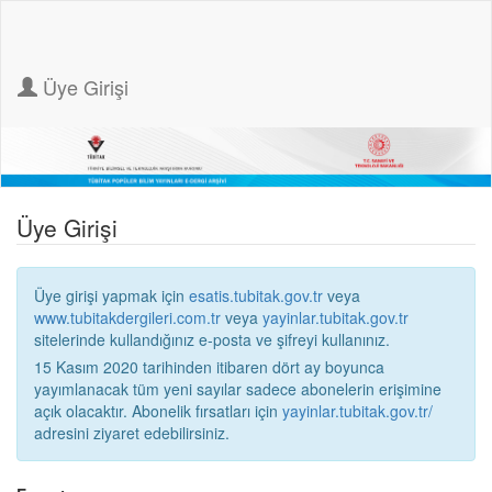
Üye Girişi
Üye Girişi
Üye girişi yapmak için
esatis.tubitak.gov.tr
veya
www.tubitakdergileri.com.tr
veya
yayinlar.tubitak.gov.tr
sitelerinde kullandığınız e-posta ve şifreyi kullanınız.
15 Kasım 2020 tarihinden itibaren dört ay boyunca
yayımlanacak tüm yeni sayılar sadece abonelerin erişimine
açık olacaktır. Abonelik fırsatları için
yayinlar.tubitak.gov.tr/
adresini ziyaret edebilirsiniz.