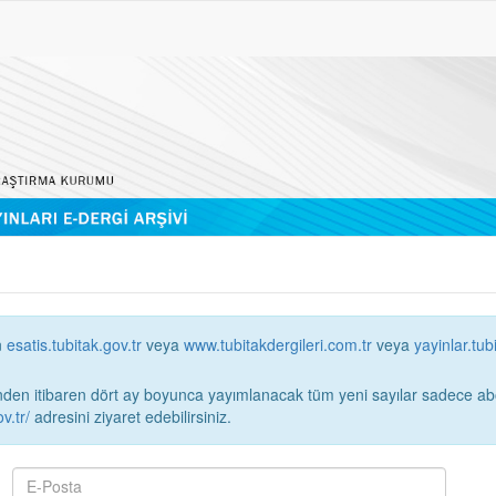
n
esatis.tubitak.gov.tr
veya
www.tubitakdergileri.com.tr
veya
yayinlar.tub
 itibaren dört ay boyunca yayımlanacak tüm yeni sayılar sadece abonelerin erişimi
v.tr/
adresini ziyaret edebilirsiniz.