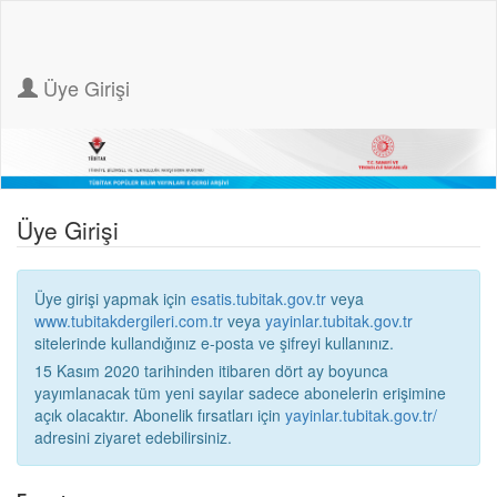
Üye Girişi
Üye Girişi
Üye girişi yapmak için
esatis.tubitak.gov.tr
veya
www.tubitakdergileri.com.tr
veya
yayinlar.tubitak.gov.tr
sitelerinde kullandığınız e-posta ve şifreyi kullanınız.
15 Kasım 2020 tarihinden itibaren dört ay boyunca
yayımlanacak tüm yeni sayılar sadece abonelerin erişimine
açık olacaktır. Abonelik fırsatları için
yayinlar.tubitak.gov.tr/
adresini ziyaret edebilirsiniz.