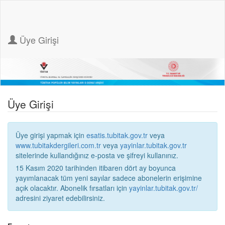
Üye Girişi
Üye Girişi
Üye girişi yapmak için
esatis.tubitak.gov.tr
veya
www.tubitakdergileri.com.tr
veya
yayinlar.tubitak.gov.tr
sitelerinde kullandığınız e-posta ve şifreyi kullanınız.
15 Kasım 2020 tarihinden itibaren dört ay boyunca
yayımlanacak tüm yeni sayılar sadece abonelerin erişimine
açık olacaktır. Abonelik fırsatları için
yayinlar.tubitak.gov.tr/
adresini ziyaret edebilirsiniz.