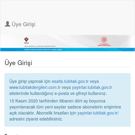
Üye Girişi
Üye Girişi
Üye girişi yapmak için
esatis.tubitak.gov.tr
veya
www.tubitakdergileri.com.tr
veya
yayinlar.tubitak.gov.tr
sitelerinde kullandığınız e-posta ve şifreyi kullanınız.
15 Kasım 2020 tarihinden itibaren dört ay boyunca
yayımlanacak tüm yeni sayılar sadece abonelerin erişimine
açık olacaktır. Abonelik fırsatları için
yayinlar.tubitak.gov.tr/
adresini ziyaret edebilirsiniz.