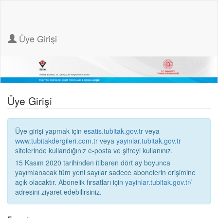
Üye Girişi
Üye Girişi
Üye girişi yapmak için
esatis.tubitak.gov.tr
veya
www.tubitakdergileri.com.tr
veya
yayinlar.tubitak.gov.tr
sitelerinde kullandığınız e-posta ve şifreyi kullanınız.
15 Kasım 2020 tarihinden itibaren dört ay boyunca
yayımlanacak tüm yeni sayılar sadece abonelerin erişimine
açık olacaktır. Abonelik fırsatları için
yayinlar.tubitak.gov.tr/
adresini ziyaret edebilirsiniz.