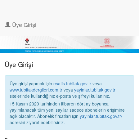
Üye Girişi
Üye Girişi
Üye girişi yapmak için
esatis.tubitak.gov.tr
veya
www.tubitakdergileri.com.tr
veya
yayinlar.tubitak.gov.tr
sitelerinde kullandığınız e-posta ve şifreyi kullanınız.
15 Kasım 2020 tarihinden itibaren dört ay boyunca
yayımlanacak tüm yeni sayılar sadece abonelerin erişimine
açık olacaktır. Abonelik fırsatları için
yayinlar.tubitak.gov.tr/
adresini ziyaret edebilirsiniz.