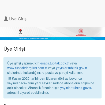
Üye Girişi
Üye Girişi
Üye girişi yapmak için
esatis.tubitak.gov.tr
veya
www.tubitakdergileri.com.tr
veya
yayinlar.tubitak.gov.tr
sitelerinde kullandığınız e-posta ve şifreyi kullanınız.
15 Kasım 2020 tarihinden itibaren dört ay boyunca
yayımlanacak tüm yeni sayılar sadece abonelerin erişimine
açık olacaktır. Abonelik fırsatları için
yayinlar.tubitak.gov.tr/
adresini ziyaret edebilirsiniz.