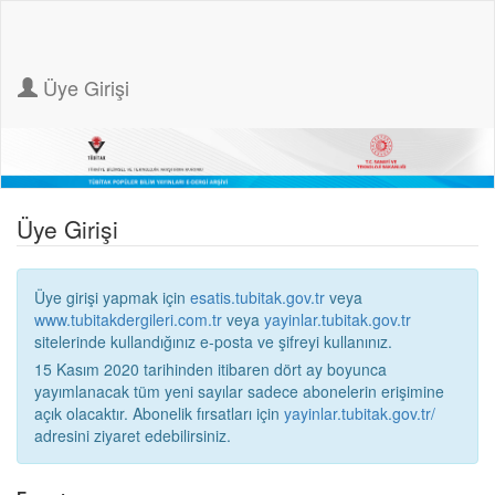
Üye Girişi
Üye Girişi
Üye girişi yapmak için
esatis.tubitak.gov.tr
veya
www.tubitakdergileri.com.tr
veya
yayinlar.tubitak.gov.tr
sitelerinde kullandığınız e-posta ve şifreyi kullanınız.
15 Kasım 2020 tarihinden itibaren dört ay boyunca
yayımlanacak tüm yeni sayılar sadece abonelerin erişimine
açık olacaktır. Abonelik fırsatları için
yayinlar.tubitak.gov.tr/
adresini ziyaret edebilirsiniz.