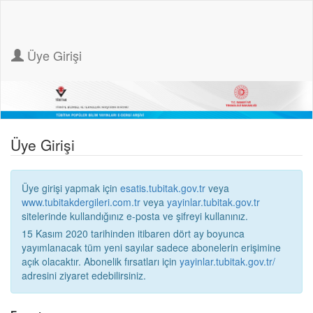
Üye Girişi
Üye Girişi
Üye girişi yapmak için
esatis.tubitak.gov.tr
veya
www.tubitakdergileri.com.tr
veya
yayinlar.tubitak.gov.tr
sitelerinde kullandığınız e-posta ve şifreyi kullanınız.
15 Kasım 2020 tarihinden itibaren dört ay boyunca
yayımlanacak tüm yeni sayılar sadece abonelerin erişimine
açık olacaktır. Abonelik fırsatları için
yayinlar.tubitak.gov.tr/
adresini ziyaret edebilirsiniz.