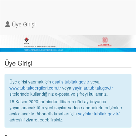
Üye Girişi
Üye Girişi
Üye girişi yapmak için
esatis.tubitak.gov.tr
veya
www.tubitakdergileri.com.tr
veya
yayinlar.tubitak.gov.tr
sitelerinde kullandığınız e-posta ve şifreyi kullanınız.
15 Kasım 2020 tarihinden itibaren dört ay boyunca
yayımlanacak tüm yeni sayılar sadece abonelerin erişimine
açık olacaktır. Abonelik fırsatları için
yayinlar.tubitak.gov.tr/
adresini ziyaret edebilirsiniz.