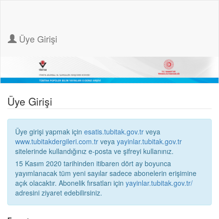
Üye Girişi
Üye Girişi
Üye girişi yapmak için
esatis.tubitak.gov.tr
veya
www.tubitakdergileri.com.tr
veya
yayinlar.tubitak.gov.tr
sitelerinde kullandığınız e-posta ve şifreyi kullanınız.
15 Kasım 2020 tarihinden itibaren dört ay boyunca
yayımlanacak tüm yeni sayılar sadece abonelerin erişimine
açık olacaktır. Abonelik fırsatları için
yayinlar.tubitak.gov.tr/
adresini ziyaret edebilirsiniz.