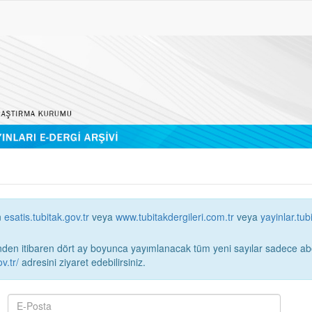
n
esatis.tubitak.gov.tr
veya
www.tubitakdergileri.com.tr
veya
yayinlar.tub
 itibaren dört ay boyunca yayımlanacak tüm yeni sayılar sadece abonelerin erişimi
v.tr/
adresini ziyaret edebilirsiniz.