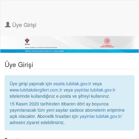
Üye Girişi
Üye Girişi
Üye girişi yapmak için
esatis.tubitak.gov.tr
veya
www.tubitakdergileri.com.tr
veya
yayinlar.tubitak.gov.tr
sitelerinde kullandığınız e-posta ve şifreyi kullanınız.
15 Kasım 2020 tarihinden itibaren dört ay boyunca
yayımlanacak tüm yeni sayılar sadece abonelerin erişimine
açık olacaktır. Abonelik fırsatları için
yayinlar.tubitak.gov.tr/
adresini ziyaret edebilirsiniz.