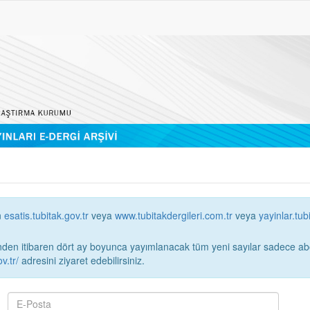
n
esatis.tubitak.gov.tr
veya
www.tubitakdergileri.com.tr
veya
yayinlar.tub
 itibaren dört ay boyunca yayımlanacak tüm yeni sayılar sadece abonelerin erişimi
v.tr/
adresini ziyaret edebilirsiniz.