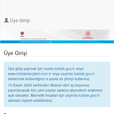
Üye Girişi
Üye Girişi
Üye girişi yapmak için
esatis.tubitak.gov.tr
veya
www.tubitakdergileri.com.tr
veya
yayinlar.tubitak.gov.tr
sitelerinde kullandığınız e-posta ve şifreyi kullanınız.
15 Kasım 2020 tarihinden itibaren dört ay boyunca
yayımlanacak tüm yeni sayılar sadece abonelerin erişimine
açık olacaktır. Abonelik fırsatları için
yayinlar.tubitak.gov.tr/
adresini ziyaret edebilirsiniz.