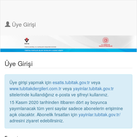
Üye Girişi
Üye Girişi
Üye girişi yapmak için
esatis.tubitak.gov.tr
veya
www.tubitakdergileri.com.tr
veya
yayinlar.tubitak.gov.tr
sitelerinde kullandığınız e-posta ve şifreyi kullanınız.
15 Kasım 2020 tarihinden itibaren dört ay boyunca
yayımlanacak tüm yeni sayılar sadece abonelerin erişimine
açık olacaktır. Abonelik fırsatları için
yayinlar.tubitak.gov.tr/
adresini ziyaret edebilirsiniz.