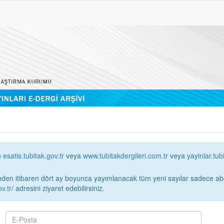
n
esatis.tubitak.gov.tr
veya
www.tubitakdergileri.com.tr
veya
yayinlar.tub
 itibaren dört ay boyunca yayımlanacak tüm yeni sayılar sadece abonelerin erişimi
v.tr/
adresini ziyaret edebilirsiniz.