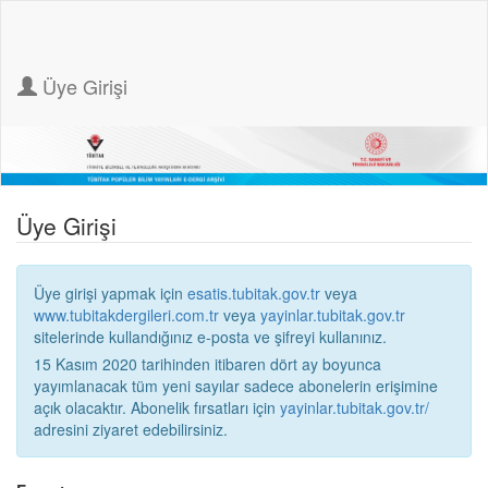
Üye Girişi
Üye Girişi
Üye girişi yapmak için
esatis.tubitak.gov.tr
veya
www.tubitakdergileri.com.tr
veya
yayinlar.tubitak.gov.tr
sitelerinde kullandığınız e-posta ve şifreyi kullanınız.
15 Kasım 2020 tarihinden itibaren dört ay boyunca
yayımlanacak tüm yeni sayılar sadece abonelerin erişimine
açık olacaktır. Abonelik fırsatları için
yayinlar.tubitak.gov.tr/
adresini ziyaret edebilirsiniz.