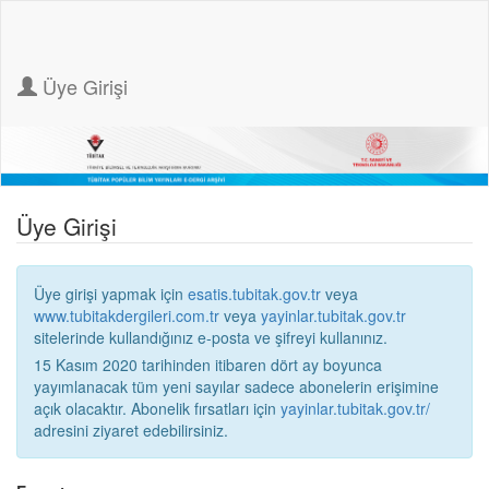
Üye Girişi
Üye Girişi
Üye girişi yapmak için
esatis.tubitak.gov.tr
veya
www.tubitakdergileri.com.tr
veya
yayinlar.tubitak.gov.tr
sitelerinde kullandığınız e-posta ve şifreyi kullanınız.
15 Kasım 2020 tarihinden itibaren dört ay boyunca
yayımlanacak tüm yeni sayılar sadece abonelerin erişimine
açık olacaktır. Abonelik fırsatları için
yayinlar.tubitak.gov.tr/
adresini ziyaret edebilirsiniz.