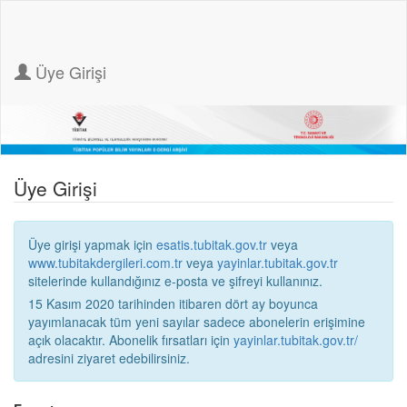
Üye Girişi
Üye Girişi
Üye girişi yapmak için
esatis.tubitak.gov.tr
veya
www.tubitakdergileri.com.tr
veya
yayinlar.tubitak.gov.tr
sitelerinde kullandığınız e-posta ve şifreyi kullanınız.
15 Kasım 2020 tarihinden itibaren dört ay boyunca
yayımlanacak tüm yeni sayılar sadece abonelerin erişimine
açık olacaktır. Abonelik fırsatları için
yayinlar.tubitak.gov.tr/
adresini ziyaret edebilirsiniz.