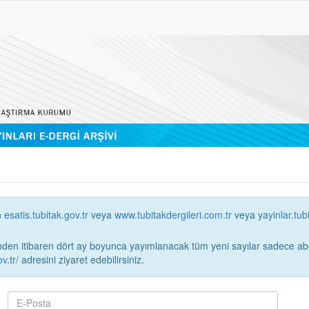
n
esatis.tubitak.gov.tr
veya
www.tubitakdergileri.com.tr
veya
yayinlar.tub
 itibaren dört ay boyunca yayımlanacak tüm yeni sayılar sadece abonelerin erişimi
v.tr/
adresini ziyaret edebilirsiniz.