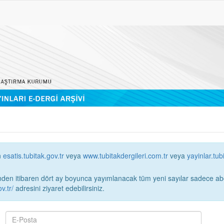
n
esatis.tubitak.gov.tr
veya
www.tubitakdergileri.com.tr
veya
yayinlar.tub
 itibaren dört ay boyunca yayımlanacak tüm yeni sayılar sadece abonelerin erişimi
v.tr/
adresini ziyaret edebilirsiniz.