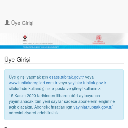
Üye Girişi
Üye Girişi
Üye girişi yapmak için
esatis.tubitak.gov.tr
veya
www.tubitakdergileri.com.tr
veya
yayinlar.tubitak.gov.tr
sitelerinde kullandığınız e-posta ve şifreyi kullanınız.
15 Kasım 2020 tarihinden itibaren dört ay boyunca
yayımlanacak tüm yeni sayılar sadece abonelerin erişimine
açık olacaktır. Abonelik fırsatları için
yayinlar.tubitak.gov.tr/
adresini ziyaret edebilirsiniz.