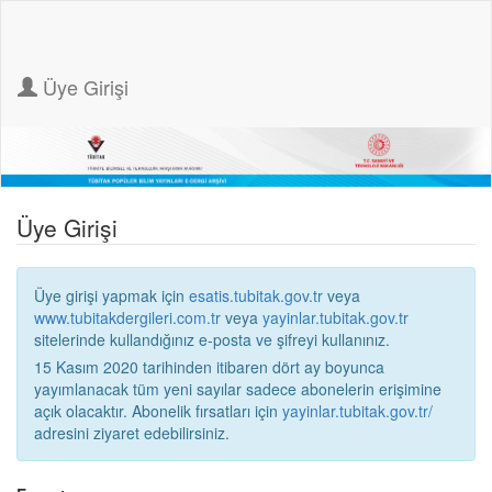
Üye Girişi
Üye Girişi
Üye girişi yapmak için
esatis.tubitak.gov.tr
veya
www.tubitakdergileri.com.tr
veya
yayinlar.tubitak.gov.tr
sitelerinde kullandığınız e-posta ve şifreyi kullanınız.
15 Kasım 2020 tarihinden itibaren dört ay boyunca
yayımlanacak tüm yeni sayılar sadece abonelerin erişimine
açık olacaktır. Abonelik fırsatları için
yayinlar.tubitak.gov.tr/
adresini ziyaret edebilirsiniz.