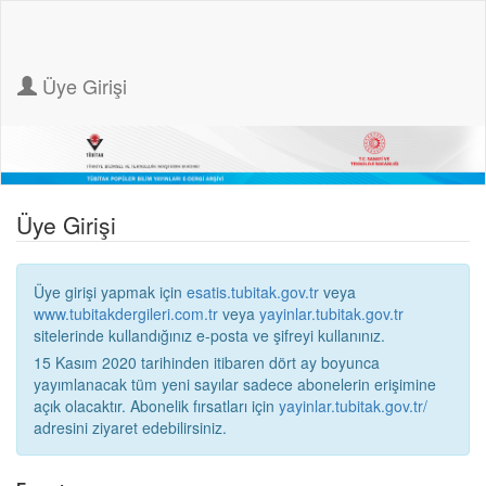
Üye Girişi
Üye Girişi
Üye girişi yapmak için
esatis.tubitak.gov.tr
veya
www.tubitakdergileri.com.tr
veya
yayinlar.tubitak.gov.tr
sitelerinde kullandığınız e-posta ve şifreyi kullanınız.
15 Kasım 2020 tarihinden itibaren dört ay boyunca
yayımlanacak tüm yeni sayılar sadece abonelerin erişimine
açık olacaktır. Abonelik fırsatları için
yayinlar.tubitak.gov.tr/
adresini ziyaret edebilirsiniz.