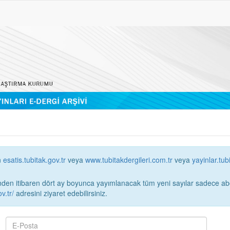
n
esatis.tubitak.gov.tr
veya
www.tubitakdergileri.com.tr
veya
yayinlar.tub
 itibaren dört ay boyunca yayımlanacak tüm yeni sayılar sadece abonelerin erişimi
v.tr/
adresini ziyaret edebilirsiniz.