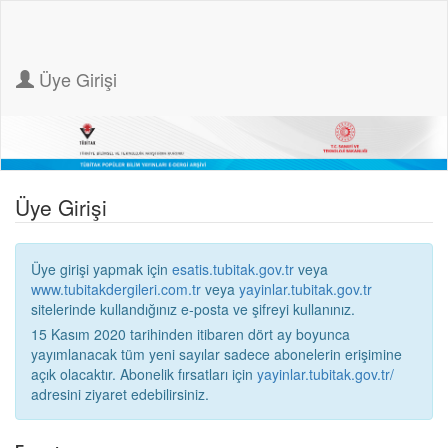
Üye Girişi
Üye Girişi
Üye girişi yapmak için
esatis.tubitak.gov.tr
veya
www.tubitakdergileri.com.tr
veya
yayinlar.tubitak.gov.tr
sitelerinde kullandığınız e-posta ve şifreyi kullanınız.
15 Kasım 2020 tarihinden itibaren dört ay boyunca
yayımlanacak tüm yeni sayılar sadece abonelerin erişimine
açık olacaktır. Abonelik fırsatları için
yayinlar.tubitak.gov.tr/
adresini ziyaret edebilirsiniz.