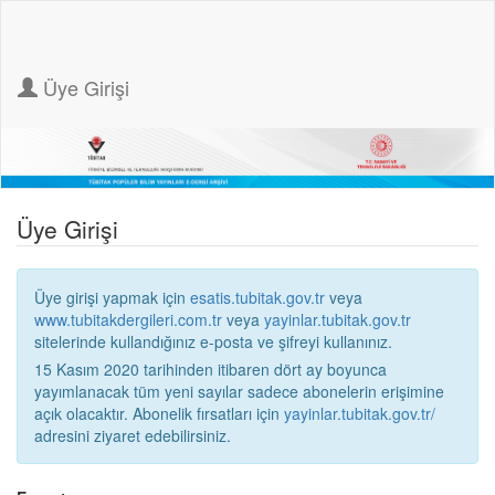
Üye Girişi
Üye Girişi
Üye girişi yapmak için
esatis.tubitak.gov.tr
veya
www.tubitakdergileri.com.tr
veya
yayinlar.tubitak.gov.tr
sitelerinde kullandığınız e-posta ve şifreyi kullanınız.
15 Kasım 2020 tarihinden itibaren dört ay boyunca
yayımlanacak tüm yeni sayılar sadece abonelerin erişimine
açık olacaktır. Abonelik fırsatları için
yayinlar.tubitak.gov.tr/
adresini ziyaret edebilirsiniz.