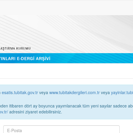
n
esatis.tubitak.gov.tr
veya
www.tubitakdergileri.com.tr
veya
yayinlar.tub
 itibaren dört ay boyunca yayımlanacak tüm yeni sayılar sadece abonelerin erişimi
v.tr/
adresini ziyaret edebilirsiniz.