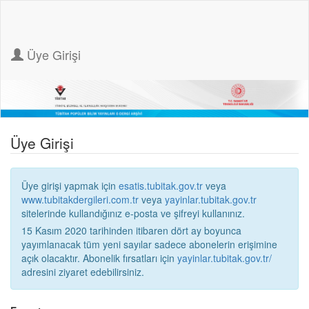
Üye Girişi
Üye Girişi
Üye girişi yapmak için
esatis.tubitak.gov.tr
veya
www.tubitakdergileri.com.tr
veya
yayinlar.tubitak.gov.tr
sitelerinde kullandığınız e-posta ve şifreyi kullanınız.
15 Kasım 2020 tarihinden itibaren dört ay boyunca
yayımlanacak tüm yeni sayılar sadece abonelerin erişimine
açık olacaktır. Abonelik fırsatları için
yayinlar.tubitak.gov.tr/
adresini ziyaret edebilirsiniz.