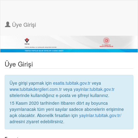
Üye Girişi
Üye Girişi
Üye girişi yapmak için
esatis.tubitak.gov.tr
veya
www.tubitakdergileri.com.tr
veya
yayinlar.tubitak.gov.tr
sitelerinde kullandığınız e-posta ve şifreyi kullanınız.
15 Kasım 2020 tarihinden itibaren dört ay boyunca
yayımlanacak tüm yeni sayılar sadece abonelerin erişimine
açık olacaktır. Abonelik fırsatları için
yayinlar.tubitak.gov.tr/
adresini ziyaret edebilirsiniz.