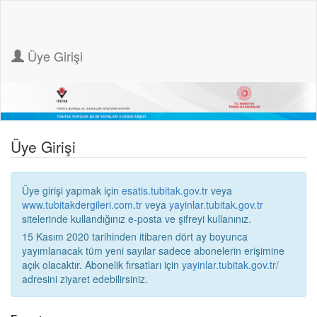
Üye Girişi
Üye Girişi
Üye girişi yapmak için
esatis.tubitak.gov.tr
veya
www.tubitakdergileri.com.tr
veya
yayinlar.tubitak.gov.tr
sitelerinde kullandığınız e-posta ve şifreyi kullanınız.
15 Kasım 2020 tarihinden itibaren dört ay boyunca
yayımlanacak tüm yeni sayılar sadece abonelerin erişimine
açık olacaktır. Abonelik fırsatları için
yayinlar.tubitak.gov.tr/
adresini ziyaret edebilirsiniz.