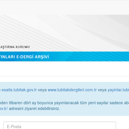
n
esatis.tubitak.gov.tr
veya
www.tubitakdergileri.com.tr
veya
yayinlar.tub
 itibaren dört ay boyunca yayımlanacak tüm yeni sayılar sadece abonelerin erişimi
v.tr/
adresini ziyaret edebilirsiniz.