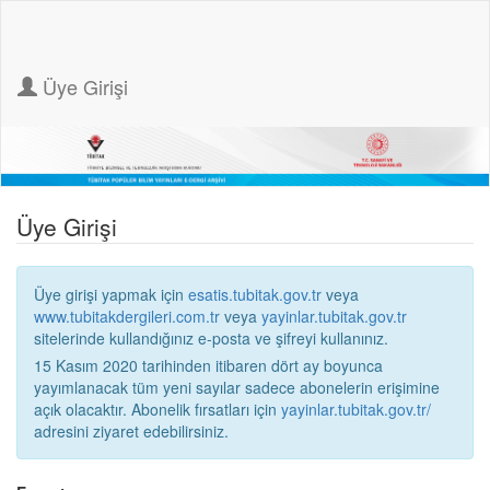
Üye Girişi
Üye Girişi
Üye girişi yapmak için
esatis.tubitak.gov.tr
veya
www.tubitakdergileri.com.tr
veya
yayinlar.tubitak.gov.tr
sitelerinde kullandığınız e-posta ve şifreyi kullanınız.
15 Kasım 2020 tarihinden itibaren dört ay boyunca
yayımlanacak tüm yeni sayılar sadece abonelerin erişimine
açık olacaktır. Abonelik fırsatları için
yayinlar.tubitak.gov.tr/
adresini ziyaret edebilirsiniz.