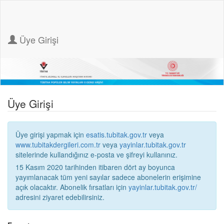
Üye Girişi
Üye Girişi
Üye girişi yapmak için
esatis.tubitak.gov.tr
veya
www.tubitakdergileri.com.tr
veya
yayinlar.tubitak.gov.tr
sitelerinde kullandığınız e-posta ve şifreyi kullanınız.
15 Kasım 2020 tarihinden itibaren dört ay boyunca
yayımlanacak tüm yeni sayılar sadece abonelerin erişimine
açık olacaktır. Abonelik fırsatları için
yayinlar.tubitak.gov.tr/
adresini ziyaret edebilirsiniz.