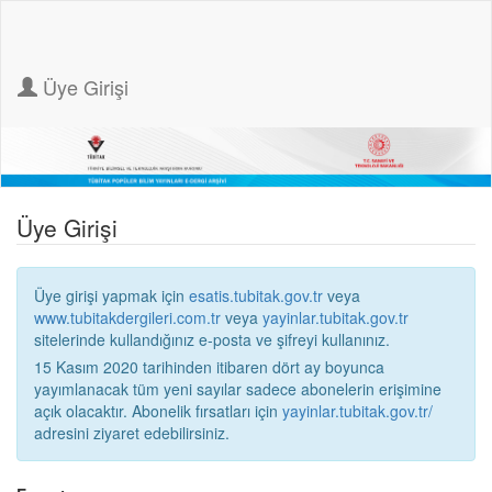
Üye Girişi
Üye Girişi
Üye girişi yapmak için
esatis.tubitak.gov.tr
veya
www.tubitakdergileri.com.tr
veya
yayinlar.tubitak.gov.tr
sitelerinde kullandığınız e-posta ve şifreyi kullanınız.
15 Kasım 2020 tarihinden itibaren dört ay boyunca
yayımlanacak tüm yeni sayılar sadece abonelerin erişimine
açık olacaktır. Abonelik fırsatları için
yayinlar.tubitak.gov.tr/
adresini ziyaret edebilirsiniz.