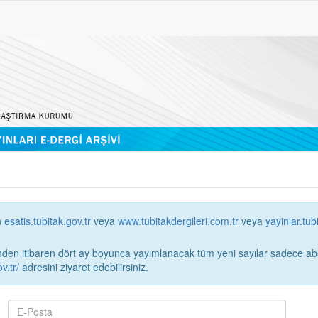
n
esatis.tubitak.gov.tr
veya
www.tubitakdergileri.com.tr
veya
yayinlar.tub
 itibaren dört ay boyunca yayımlanacak tüm yeni sayılar sadece abonelerin erişimi
v.tr/
adresini ziyaret edebilirsiniz.