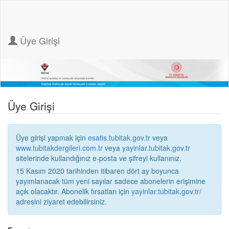
Üye Girişi
Üye Girişi
Üye girişi yapmak için
esatis.tubitak.gov.tr
veya
www.tubitakdergileri.com.tr
veya
yayinlar.tubitak.gov.tr
sitelerinde kullandığınız e-posta ve şifreyi kullanınız.
15 Kasım 2020 tarihinden itibaren dört ay boyunca
yayımlanacak tüm yeni sayılar sadece abonelerin erişimine
açık olacaktır. Abonelik fırsatları için
yayinlar.tubitak.gov.tr/
adresini ziyaret edebilirsiniz.