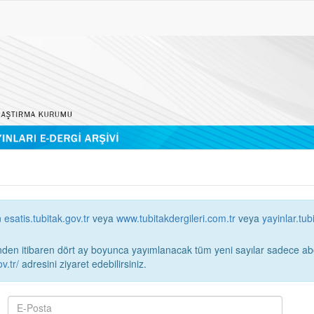
n
esatis.tubitak.gov.tr
veya
www.tubitakdergileri.com.tr
veya
yayinlar.tub
 itibaren dört ay boyunca yayımlanacak tüm yeni sayılar sadece abonelerin erişimi
v.tr/
adresini ziyaret edebilirsiniz.